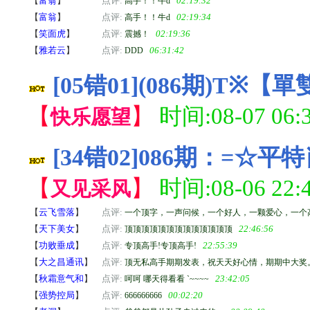
【
富翁
】
点评:
02:19:32
高手！！牛d
【
富翁
】
点评:
02:19:34
高手！！牛d
【
笑面虎
】
点评:
02:19:36
震撼！
【
雅若云
】
点评:
06:31:42
DDD
[05错01](086期)T※
【
】
时间:08-07 06:3
快乐愿望
[34错02]086期：=☆平
【
】
时间:08-06 22:4
又见采风
【
云飞雪落
】
点评:
一个顶字，一声问候，一个好人，一颗爱心，一个
【
天下美女
】
点评:
22:46:56
顶顶顶顶顶顶顶顶顶顶顶顶顶
【
功败垂成
】
点评:
22:55:39
专顶高手!专顶高手!
【
大之昌通讯
】
点评:
顶无私高手期期发表，祝天天好心情，期期中大奖
【
秋霜意气和
】
点评:
23:42:05
呵呵 哪天得看看 `~~~~
【
强势控局
】
点评:
00:02:20
666666666