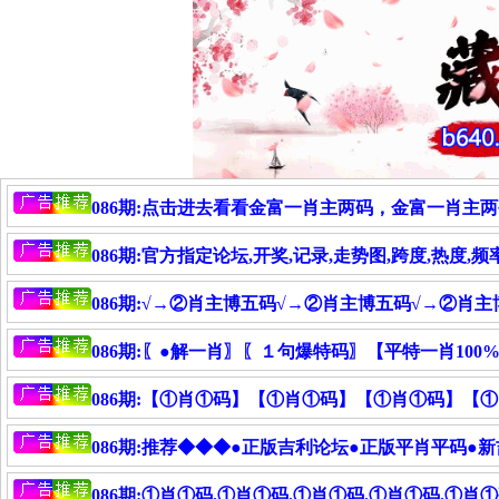
086期:点击进去看看金富一肖主两码，金富一肖主两
086期:官方指定论坛,开奖,记录,走势图,跨度,热度,频
086期:√→②肖主博五码√→②肖主博五码√→②肖
086期:〖●解一肖〗〖１句爆特码〗【平特一肖10
086期:【①肖①码】【①肖①码】【①肖①码】【①
086期:推荐◆◆◆●正版吉利论坛●正版平肖平码●
086期:①肖①码.①肖①码.①肖①码.①肖①码.①肖