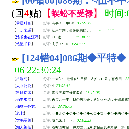
[00错00]086期：≮
(回
4
贴)
【
】
时间:08
蜈蚣不受禄
【
零晨财富
】
点评:
05:59:39
高手！！牛DD
【
一步之遥
】
点评:
05:59:40
初来乍到，请多多关照。。。
【
浩爷也在江湖
】
点评:
06:38:17
CD:遮~~~~~~
【
笔墨书香
】
点评:
06:47:17
高手！牛D
[124错04]086期◆平
-06 22:30:24
【
吕洞宾
】
点评:
22
一大学生 最低奋斗目标：农妇，山泉，有点田.
【
太阳公公
】
点评:
23:02:13
d
【
料峭春寒
】
点评:
23:15:03
真是天底下好事多多
【
稳中求胜
】
点评:
再过几十年，我们来相会，送到火葬场，全部烧成
【
仙林一色龙
】
点评:
23:38:05
dd
【
老七
】
点评:
◇◆此◇◆◇◆◇◆◇◆私◇◆奉◇◆◇◆的◇◆
【
大鹏展翅
】
点评:
02:02:23
我也来顶一下..
【
知人善任
】
点评:
看帖回帖是一种美德，无私发帖是真诚奉献，我们要