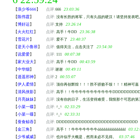
【
浪少爷666
】
点评:
23:03:36
666
【
陈伟霆
】
点评:
没有长胜的将军，只有久战的硬汉！请坚持发表吧
【
博好运
】
点评:
23:26:14
支持
【
火火红红
】
点评:
23:36:38
高手！牛DD
【
雪花片
】
点评:
23:40:37
爱不了
【
逆天小鲁班
】
点评:
23:54:30
值得关注，点击关注了
【
说爱爱
】
点评:
00:07:38
111
【
家大业大
】
点评:
00:43:59
高手！牛DD
【
中华烟
】
点评:
00:49:11
谢谢
【
逍遥邪神
】
点评:
00:55:07
2
【
伊人柔情
】
点评:
顶你再创辉煌！！！胜不骄败不馁！！！精神可嘉
【
清风侠影
】
点评:
高手！！牛牛牛牛牛牛牛牛牛牛牛DDDDDDDDDDD
【
月亮妹妹
】
点评:
没有你的日子，生活变得难受，我恨那个可恶的第
【
小菜一碟
】
点评:
02:33:29
^_^
【
小菜一碟
】
点评:
02:33:31
^_^
【
蚕食鲸吞
】
点评:
DDDDDDDDDDDDDDDDDDDDDDDDDDDDD
【
金三角
】
点评:
03:12
高手！！牛牛牛牛牛牛牛ddddddddddddddd
【
少爷威威
】
点评:
03:37:46
也许似乎大概是，然而未必不见得。