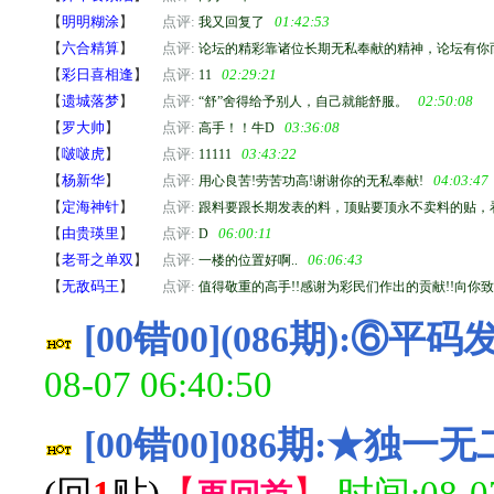
【
明明糊涂
】
点评:
01:42:53
我又回复了
【
六合精算
】
点评:
论坛的精彩靠诸位长期无私奉献的精神，论坛有你
【
彩日喜相逢
】
点评:
02:29:21
11
【
遗城落梦
】
点评:
02:50:08
“舒”舍得给予别人，自己就能舒服。
【
罗大帅
】
点评:
03:36:08
高手！！牛D
【
啵啵虎
】
点评:
03:43:22
11111
【
杨新华
】
点评:
04:03:47
用心良苦!劳苦功高!谢谢你的无私奉献!
【
定海神针
】
点评:
跟料要跟长期发表的料，顶贴要顶永不卖料的贴，
【
由贵瑛里
】
点评:
06:00:11
D
【
老哥之单双
】
点评:
06:06:43
一楼的位置好啊..
【
无敌码王
】
点评:
值得敬重的高手!!感谢为彩民们作出的贡献!!向你致敬
[00错00](086期):⑥
08-07 06:40:50
[00错00]086期:★