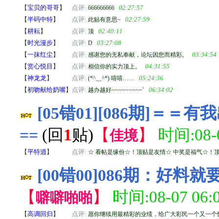
【
宝贝的哥哥
】
点评:
02:27:57
666666666
【
半码中特
】
点评:
02:27:59
此贴有意思~
【
耕耘
】
点评:
02:40:11
顶
【
时光漫步
】
点评:
03:27:08
D
【
一抹红尘
】
点评:
03:34:54
感谢您的无私奉献，论坛因您而精彩。
【
赏心悦目
】
点评:
04:31:55
相信你的实力顶上。
【
神龙龙
】
点评:
05:24:36
(*^__^*) 嘻嘻……
【
初吻献给奶嘴
】
点评:
06:34:02
越办越好~~~~~~~~~`
[05错01][086期]＝
==
(回
1
贴)
【
】
时间:08-0
佳境
【
平特逍
】
点评:
☆ 看帖是缘份☆！顶贴是友情☆ 中奖是福气☆！
[00错00]086期：好
【
】
时间:08-07 06:0
噼噼啪啪
【
高调回归
】
点评:
愿你继续用最精彩的业绩，给广大彩民一个又一个