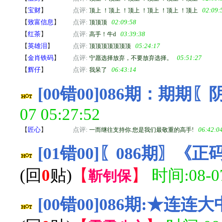
【
宝财
】
点评:
02:09:
顶上 ！顶上 ！顶上 ！顶上 ！顶上 ！顶上
【
致富信息
】
点评:
02:09:58
顶顶顶
【
红茶
】
点评:
03:39:38
高手！牛d
【
英雄泪
】
点评:
05:24:17
顶顶顶顶顶顶顶
【
金肖铁码
】
点评:
05:51:27
宁愿选择放弃，不要放弃选择。
【
辉仔
】
点评:
06:43:14
我呆了
[00错00]086期：期期
07 05:27:52
【
匠心
】
点评:
06:42:0
一而继往支持你.您是我们最敬重的高手!
[01错00]〖086期
(回
0
贴)
【
】
时间:08-07
靳钊保
[00错00]086期:★连