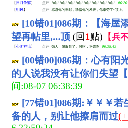
【
日月争辉
】
点评:
06:26
加油!加油!加油!加油!加油!加油!加油!加油!
【
明凤
】
点评:
感谢你的奉献，珍惜你的发表，你辛劳了~顶上。
[10错01]086期：【
望再帖里,...顶
(回
1
贴)
【
兵
【
心旷神怡
】
点评:
06:38:45
强人，佩服死了。呵呵，不错啊
[00错00]086期：
的人说我没有让你们失望【
间:08-07 06:38:39
[77错01]086期:￥
备的人，别让他擦肩而过
(+
6 22:59:24