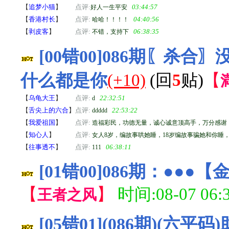
【
追梦小猫
】
点评:
03:44:57
好人一生平安
【
香港村长
】
点评:
04:40:56
哈哈！！！！
【
剥皮客
】
点评:
06:38:35
不错，支持下
[00错00]086期〖
什么都是你
(+10)
(回
5
贴)
【
【
乌龟大王
】
点评:
22:32:51
d
【
舌尖上的六合
】
点评:
22:53:22
ddddd
【
我爱祖国
】
点评:
造福彩民，功德无量，诚心诚意顶高手，万分感谢
【
知心人
】
点评:
女人8岁，编故事哄她睡，18岁编故事骗她和你睡
【
往事透不
】
点评:
06:38:11
111
[01错00]086期：●●
【
】
时间:08-07 06:3
王者之风
[05错01](086期)(六