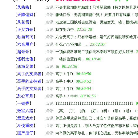
【
风格格
】
点评:
不奢求您期期的精准！只希望您能［持之以恒且尽
【
天降偏财
】
点评:
赚钱口号：无需期期都中奖！ 只要月月有钱赚！ 
【
风花雪
】
点评:
老虎读三国以后去抓野猪，见猪窝无一猪，摸摸胡
【
正义力哥
】
点评:
22:32:28
我在努力中
【
独自鹤飞
】
点评:
六合无高手；只有幸运者；运气好闭着眼睛买啥开
【
六合用户
】
点评:
23:02:37
什么?????不知道......
【
超哥哥
】
点评:
2
一顶你资料准确二顶你无私奉献三顶你好人好报
【
怪我太傻
】
点评:
00:18:46
一楼的位置好啊..
【
四海兄弟
】
点评:
00:23:36
顶
【
高手的支持者
】
点评:
00:30:50
高手！牛D
【
高手的支持者
】
点评:
00:30:52
高手！牛D
【
高手的支持者
】
点评:
00:30:54
高手！牛D
【
愁心寄月
】
点评:
00:30:56
高手！！牛dd
【
一锅香
】
点评:
0
111111111111111111111111111111111111111111
【
致富六路
】
点评:
（高）（手）（的）（好）（料）（顶）（起）（
【
鸳鸯戏水
】
点评:
尊重高手就是尊重自己，其实辛苦的是高手，受益
【
巫使重楼
】
点评:
高手不愧是高手，别人放弃了你依然矢志不移，望
【
国产鬼仔
】
点评:
向辛勤的高手敬礼，你们呕心沥血，无私奉献的精