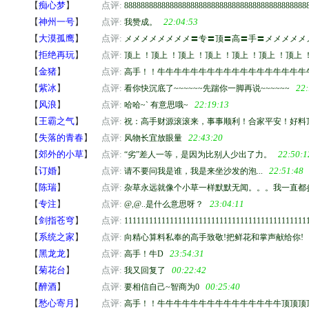
【
痴心梦
】
点评:
88888888888888888888888888888888888888888888
【
神州一号
】
点评:
22:04:53
我赞成。
【
大漠孤鹰
】
点评:
メメメメメメメメ〓专〓顶〓高〓手〓メメメメメ
【
拒绝再玩
】
点评:
顶上 ！顶上 ！顶上 ！顶上 ！顶上 ！顶上 ！顶上 
【
金猪
】
点评:
高手！！牛牛牛牛牛牛牛牛牛牛牛牛牛牛牛牛牛牛牛ddddddddd
【
紫冰
】
点评:
22:
看你快沉底了~~~~~~先踹你一脚再说~~~~~~
【
风浪
】
点评:
22:19:13
哈哈~` 有意思哦~
【
王霸之气
】
点评:
祝：高手财源滚滚来，事事顺利！合家平安！好料
【
失落的青春
】
点评:
22:43:20
风物长宜放眼量
【
郊外的小草
】
点评:
22:50:1
“劣”差人一等，是因为比别人少出了力。
【
订婚
】
点评:
22:51:48
请不要问我是谁，我是来坐沙发的泡...
【
陈瑞
】
点评:
杂草永远就像个小草一样默默无闻。。。我一直都
【
专注
】
点评:
23:04:11
@,@..是什么意思呀？
【
剑指苍穹
】
点评:
11111111111111111111111111111111111111111111
【
系统之家
】
点评:
向精心算料私奉的高手致敬!把鲜花和掌声献给你!
【
黑龙龙
】
点评:
23:54:31
高手！牛D
【
菊花台
】
点评:
00:22:42
我又回复了
【
醉酒
】
点评:
00:25:40
要相信自己~智商为0
【
愁心寄月
】
点评:
高手！！牛牛牛牛牛牛牛牛牛牛牛牛牛牛牛顶顶顶