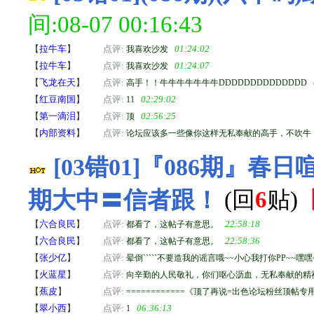
间:08-07 00:16:43
【
拉牛车
】
点评:
01:24:02
我喜欢沙发
【
拉牛车
】
点评:
01:24:07
我喜欢沙发
【
飞龙在天
】
点评:
高手！！牛牛牛牛牛牛牛DDDDDDDDDDDDDD
【
红豆南国
】
点评:
02:29:02
11
【
第一滴泪
】
点评:
02:56:25
顶
【
内部资料
】
点评:
论坛应该多一些像你这样无私奉献的高手，不吹牛
[03错01]『086期』春
期大中〓信者跟！
(回
6
贴)
【
六合良民
】
点评:
22:58:18
都看了，这帖子有意思。
【
六合良民
】
点评:
22:58:36
都看了，这帖子有意思。
【
张少亿
】
点评:
晕倒`````不要造我的谣言哦~~小心我打你PP~~嘿嘿~
【
火蓝星
】
点评:
向辛勤的人民敬礼，你们呕心沥血，无私奉献的精
【
蕉皮
】
点评:
============《顶了再说=出色论坛粉丝顶帖专用》=
【
翠小西
】
点评:
06:36:13
1