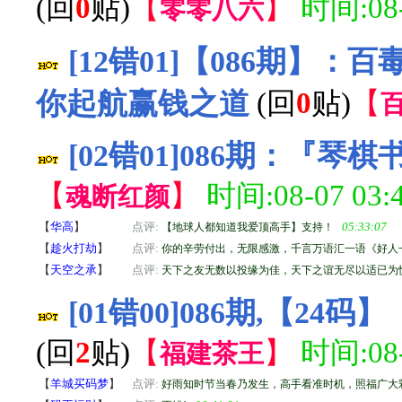
(回
0
贴)
【
】
时间:08-
零零八六
[12错01]【086期】
你起航赢钱之道
(回
0
贴)
【
[02错01]086期：『
【
】
时间:08-07 03:4
魂断红颜
【
华高
】
点评:
05:33:07
【地球人都知道我爱顶高手】支持！
【
趁火打劫
】
点评:
你的辛劳付出，无限感激，千言万语汇一语《好人
【
天空之承
】
点评:
天下之友无数以投缘为佳，天下之谊无尽以适已为
[01错00]086期,【2
(回
2
贴)
【
】
时间:08-
福建茶王
【
羊城买码梦
】
点评:
好雨知时节当春乃发生，高手看准时机，照福广大