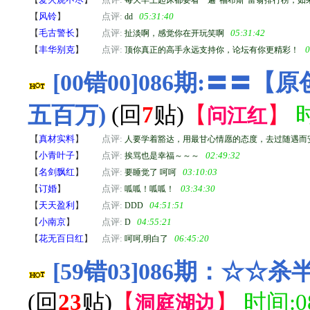
【
风铃
】
点评:
05:31:40
dd
【
毛古警长
】
点评:
05:31:42
扯淡啊，感觉你在开玩笑啊
【
丰华别克
】
点评:
0
顶你真正的高手永远支持你，论坛有你更精彩！
[00错00]086期:〓
五百万)
(回
7
贴)
【
】
时
问江红
【
真材实料
】
点评:
人要学着豁达，用最甘心情愿的态度，去过随遇而
【
小青叶子
】
点评:
02:49:32
挨骂也是幸福～～～
【
名剑飘红
】
点评:
03:10:03
要睡觉了 呵呵
【
订婚
】
点评:
03:34:30
呱呱！呱呱！
【
天天盈利
】
点评:
04:51:51
DDD
【
小南京
】
点评:
04:55:21
D
【
花无百日红
】
点评:
06:45:20
呵呵,明白了
[59错03]086期：☆
(回
23
贴)
【
】
时间:08
洞庭湖边