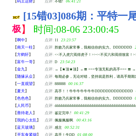
【
码王运财
】
点评:
06:41:21
不错!
[15错03]086期：平特
极
】
时间:08-06 23:00:45
【
啊中
】
点评:
23:23:57
11
【
南天一柱
】
点评:
胜败乃兵家常事，我相信你的实力。DDDDDDD
【
方鹤轩
】
点评:
<<不入虎穴焉得虎子！>><<不买六和焉得致富！>
【
富牛一哥
】
点评:
23:54:23
D
【
金九
】
点评:
→【★顶★顶】←〓 ===专顶无私的高手=== 〓 
【
随缘从众
】
点评:
每期必参，无论对错，坚持就是胜利，请高手期期
【
一直观望
】
点评:
00:16:37
888888
【
夏天
】
点评:
高手！！牛牛牛牛牛牛牛DDDDDDDDDDDDDD
【
色色色
】
点评:
胜败乃兵家常事，我相信你的实力。DDDDDDD
【
人民币
】
点评:
dddddddddddddddddddddddddddddddddddddddddddd
【
善待老人
】
点评:
00:41:29
鉴定完毕.!
【
我的心太乱
】
点评:
00:43:16
佩服佩服啊.
【
蓝天玻璃
】
点评:
00:52:31
感主
【
开车食紧烟
】
点评:
01:08:00
高手！牛DD