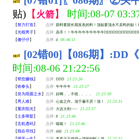
[07错01]〖086期〗
贴)
【
】
时间:08-07 03:3
火箭
【
努力打造
】
点评:
跟料要跟长期发表的料！顶贴要顶永不卖料的贴！
【
光棍男子
】
点评:
高手！！牛牛牛牛牛牛牛牛牛DDDDDDDDDDDDD
【
傻仔仔
】
点评:
06:46:11
d
[02错00]【086期】:
时间:08-06 21:22:56
【
帮您赚钱
】
点评:
21:23:26
DDD
【
铁拳头
】
点评:
21:23:27
牛牛牛牛
【
癸为雨露之水
】
点评:
21:23:30
好啊，，不错、、、、
【
男人难
】
点评:
21:23:31
心血之作。顶千遍不厌！顶！
【
重庆阳光
】
点评:
21:23:37
大吉大利~~~
【
士多啤梨
】
点评:
21:23:46
8
【
玄机透码
】
点评:
21:23:46
呱呱！
【
我在寻找
】
点评:
21:23:48
ddd
【
爆富一生
】
点评:
21:23:51
真真正正值得一顶的好帖！顶