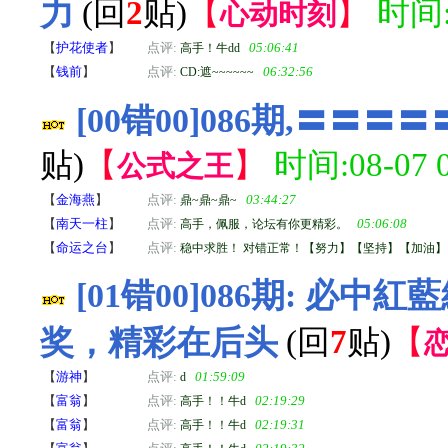
力
(回
2
贴)
【
】
时间:0
心动时刻
【
护花使者
】
点评:
05:06:41
高手！牛dd
【
钱前
】
点评:
06:32:56
CD:遮~~~~~~
[00错00]086期,〓
贴)
【
】
时间:08-07 0
公式之王
【
金海燕
】
点评:
03:44:27
鼎~鼎~鼎~
【
南天一柱
】
点评:
05:06:08
高手，佩服，论坛有你更精彩。
【
命运之台
】
点评:
稳中求胜！ 对错正常！【努力】【坚持】【加油
[01错00]086期: 必
奖，精彩在后头
(回
7
贴)
【
【
游神
】
点评:
01:59:09
d
【
富翁
】
点评:
02:19:29
高手！！牛d
【
富翁
】
点评:
02:19:31
高手！！牛d