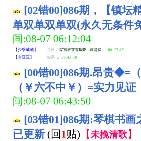
[02错00]086期，【
单双单双单双(永久无条件
间:08-07 06:12:04
【
少爷威威
】
点评:
06:43:56
“福”有衣穿有饭吃，就是福。
【
老豆豆
】
点评:
06:43:58
d
[00错00]086期.昂
（￥六不中￥）=实力见证
间:08-07 06:43:50
[03错01]086期:琴棋
已更新
(回
1
贴)
【
】
未挽清歌