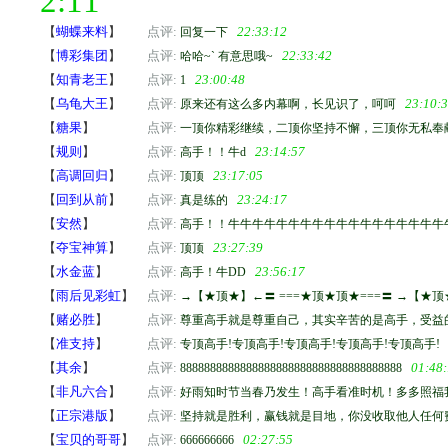
2:11
【
蝴蝶来料
】
点评:
22:33:12
回复一下
【
博彩集团
】
点评:
22:33:42
哈哈~` 有意思哦~
【
知青老王
】
点评:
23:00:48
1
【
乌龟大王
】
点评:
23:10:
原来还有这么多内幕啊，长见识了，呵呵
【
糖果
】
点评:
一顶你精彩继续，二顶你坚持不懈，三顶你无私奉
【
规则
】
点评:
23:14:57
高手！！牛d
【
高调回归
】
点评:
23:17:05
顶顶
【
回到从前
】
点评:
23:24:17
真是练的
【
安然
】
点评:
高手！！牛牛牛牛牛牛牛牛牛牛牛牛牛牛牛牛牛牛牛牛牛牛dddddd
【
夺宝神算
】
点评:
23:27:39
顶顶
【
水金蓝
】
点评:
23:56:17
高手！牛DD
【
雨后见彩虹
】
点评:
→【★顶★】←〓 ===★顶★顶★===〓 →【★
【
赌必胜
】
点评:
尊重高手就是尊重自己，其实辛苦的是高手，受益
【
准支持
】
点评:
专顶高手!专顶高手!专顶高手!专顶高手!专顶高手!
【
其余
】
点评:
01:48
8888888888888888888888888888888888888
【
非凡六合
】
点评:
好雨知时节当春乃发生！高手看准时机！多多照福
【
正宗港版
】
点评:
坚持就是胜利，赢钱就是目地，你没收取他人任何
【
宝贝的哥哥
】
点评:
02:27:55
666666666