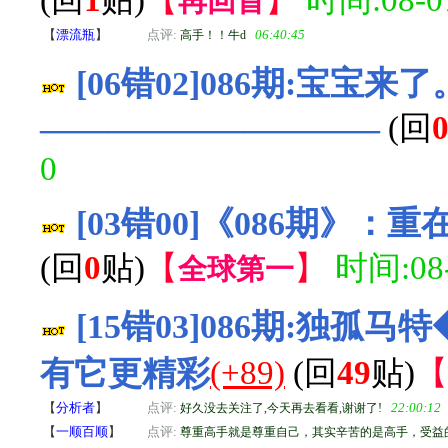
(回
1
贴)
【
】
时间:08-07
再回首
【
漂流瓶
】
点评:
06:40:45
高手！！牛d
[06错02]086期:宝宝
——————————
(回
0
[03错00]《086期》
(回
0
贴)
【
】
时间:08-
全球第一
[15错03]086期:独
有它更精彩
(+89)
(回
49
贴)
【
【
分析者
】
点评:
22:00:12
好久没去关注了,今天再去看看,谢谢了!
【
一顺百顺
】
点评:
尊重高手就是尊重自己，其实辛苦的是高手，受益