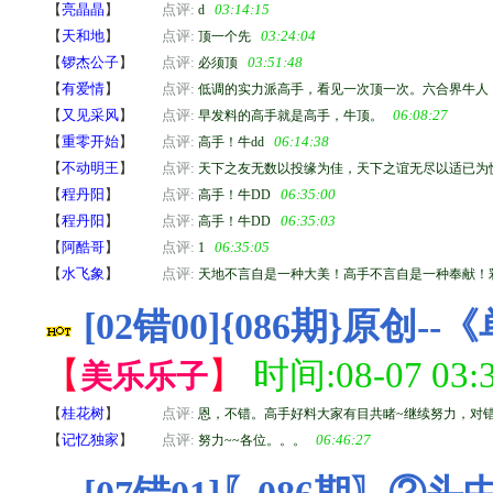
【
亮晶晶
】
点评:
03:14:15
d
【
天和地
】
点评:
03:24:04
顶一个先
【
锣杰公子
】
点评:
03:51:48
必须顶
【
有爱情
】
点评:
低调的实力派高手，看见一次顶一次。六合界牛人
【
又见采风
】
点评:
06:08:27
早发料的高手就是高手，牛顶。
【
重零开始
】
点评:
06:14:38
高手！牛dd
【
不动明王
】
点评:
天下之友无数以投缘为佳，天下之谊无尽以适已为
【
程丹阳
】
点评:
06:35:00
高手！牛DD
【
程丹阳
】
点评:
06:35:03
高手！牛DD
【
阿酷哥
】
点评:
06:35:05
1
【
水飞象
】
点评:
天地不言自是一种大美！高手不言自是一种奉献！
[02错00]{086期}原创
【
】
时间:08-07 03:3
美乐乐子
【
桂花树
】
点评:
恩，不错。高手好料大家有目共睹~继续努力，对
【
记忆独家
】
点评:
06:46:27
努力~~各位。。。