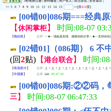
3秒免费注册
|
密码修改
|
用户登入
|
简洁游览
|
安全退出
|
<<
5
6
7
8
9
10
11
12
13
14
15
>>
[共
414
页]
[00错00]086期===经典
【
】
时间:08-07 03:3
休闲掌柜
【
拖拉机
】
点评:
┅★┅顶贴是友情、感谢你的分享┅★┅支持你你
[02错01]（086期）
(回
2
贴)
【
】
时间:08-
港台联合
【
有容奶大
】
点评:
上 ！上 ！上 ！上 ！上 ！上 ！上 ！上 ！上 ！上 
【
中国家
】
点评:
06:47:36
ddd
[00错00]086期:②②码
三
】
时间:08-07 06:47:33