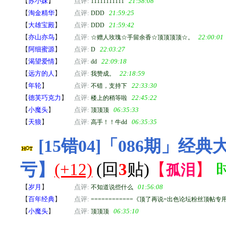
【
苏小妹
】
点评:
21:58:08
11111111111
【
淘金精华
】
点评:
21:59:25
DDD
【
大雄宝殿
】
点评:
21:59:42
DDD
【
亦山亦鸟
】
点评:
22:00:01
☆赠人玫瑰☆手留余香☆顶顶顶顶☆。
【
阿细蜜源
】
点评:
22:03:27
D
【
渴望爱情
】
点评:
22:09:18
dd
【
远方的人
】
点评:
22:18:59
我赞成。
【
年轮
】
点评:
22:33:30
不错，支持下
【
德芙巧克力
】
点评:
22:45:22
楼上的稍等啦
【
小魔头
】
点评:
06:35:33
顶顶顶
【
天狼
】
点评:
06:35:35
高手！！牛dd
[15错04]「086期
亏】
(+12)
(回
3
贴)
【
】
时
孤泪
【
岁月
】
点评:
01:56:08
不知道说些什么
【
百年经典
】
点评:
============《顶了再说=出色论坛粉丝顶帖专用》=
【
小魔头
】
点评:
06:35:10
顶顶顶