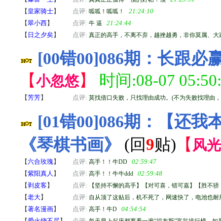
【
皇家骑士
】
点评:
21:24:10
呱呱！呱呱！
【
翠小西
】
点评:
21:24:44
牛 逼
【
日之夕矣
】
点评:
真正的高手，不离不弃，越挫越勇，非你莫属、大
[00错00]086期：长跟
【
】
时间:08-07 05:50
小忽悠
【
芳芳
】
点评:
莫找借口失败，只找理由成功。(不为失败找理由，
[01错00]086期：【
《琴棋书画》
(回
9
贴)
【
风光
【
六合玫瑰
】
点评:
02:59:47
高手！！牛DD
【
紫阳真人
】
点评:
02:59:48
高手！！牛牛ddd
【
剥皮客
】
点评:
【坚持不懈的高手】【对可喜，错可嘉】【胜不骄
【
老大
】
点评:
自从顶了这贴后，机不死了，网速快了，电池也耐
【
著名漫画
】
点评:
04:54:54
高手！牛D
【
爱火烧不尽
】
点评:
每天早上起床都要看一遍“福布斯”富翁排行榜，如