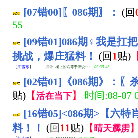
[07错00]〖086期〗：
(回
55
[09错01]086期♀我是
挑战，爆庄猛料！
(回
1
贴)
【
江雪寒
】
点评:
06:35:48
楼上的话等于没说~~~
[02错01]《086期》
贴)
【
】
时间:08-07 0
活在当下
[16错05]<086期>【
料！！
(回
11
贴)
【
晴天霹雳