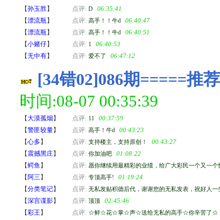
【
孙玉胜
】
点评:
06:35:41
D
【
漂流瓶
】
点评:
06:40:47
高手！！牛d
【
漂流瓶
】
点评:
06:40:51
高手！！牛d
【
小赌仔
】
点评:
06:40:53
1
【
无中有
】
点评:
06:47:12
爱不了
[34错02]086期====
时间:08-07 00:35:39
【
大漠孤烟
】
点评:
00:37:59
11
【
警匪较量
】
点评:
00:43:23
高手！牛d
【
心多
】
点评:
00:43:27
支持楼主，支持原创！
【
震撼黑庄
】
点评:
01:08:22
你加油吧
【
鳄鱼
】
点评:
愿你继续用最精彩的业绩，给广大彩民一个又一个
【
阿三
】
点评:
01:19:24
专顶高手!
【
分类笔记
】
点评:
无私发贴积德后代，谢谢您的无私发表，祝好人一生
【
深宫谍影
】
点评:
02:45:46
顶顶
【
彩王
】
点评:
☆鲜☆花☆掌☆声☆送给无私的高手☆你辛苦了☆