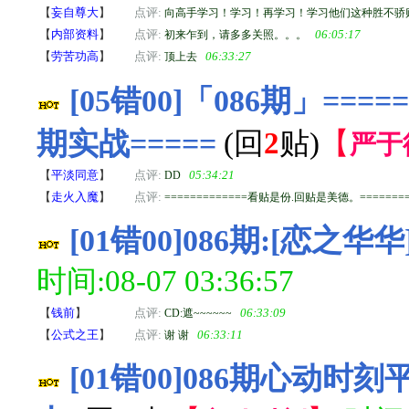
【
妄自尊大
】
点评:
向高手学习！学习！再学习！学习他们这种胜不骄
【
内部资料
】
点评:
06:05:17
初来乍到，请多多关照。。。
【
劳苦功高
】
点评:
06:33:27
顶上去
[05错00]「086期」=
期实战=====
(回
2
贴)
【
严于
【
平淡同意
】
点评:
05:34:21
DD
【
走火入魔
】
点评:
=============看贴是份.回贴是美德。=========
[01错00]086期:[恋之华
时间:08-07 03:36:57
【
钱前
】
点评:
06:33:09
CD:遮~~~~~~
【
公式之王
】
点评:
06:33:11
谢 谢
[01错00]086期心动