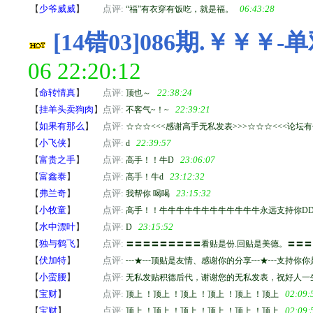
【
少爷威威
】
点评:
06:43:28
“福”有衣穿有饭吃，就是福。
[14错03]086期.￥￥￥-
06 22:20:12
【
命转情真
】
点评:
22:38:24
顶也～
【
挂羊头卖狗肉
】
点评:
22:39:21
不客气~！~
【
如果有那么
】
点评:
☆☆☆<<<感谢高手无私发表>>>☆☆☆<<<论坛有
【
小飞侠
】
点评:
22:39:57
d
【
富贵之手
】
点评:
23:06:07
高手！！牛D
【
富鑫泰
】
点评:
23:12:32
高手！牛d
【
弗兰奇
】
点评:
23:15:32
我帮你 喝喝
【
小牧童
】
点评:
高手！！牛牛牛牛牛牛牛牛牛牛牛牛永远支持你DDDD
【
水中漂叶
】
点评:
23:15:52
D
【
独与鹤飞
】
点评:
〓〓〓〓〓〓〓〓〓看贴是份.回贴是美德。〓〓
【
伏加特
】
点评:
┅★┅顶贴是友情、感谢你的分享┅★┅支持你你
【
小蛮腰
】
点评:
无私发贴积德后代，谢谢您的无私发表，祝好人一
【
宝财
】
点评:
02:09:
顶上 ！顶上 ！顶上 ！顶上 ！顶上 ！顶上
【
宝财
】
点评:
02:09:
顶上 ！顶上 ！顶上 ！顶上 ！顶上 ！顶上