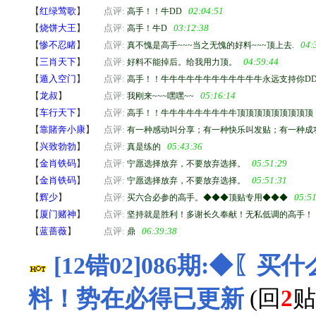
【
红绿莺歌
】
点评:
02:04:51
高手！！牛DD
【
烧饼大王
】
点评:
03:12:38
高手！牛D
【
惨不忍睹
】
点评:
04:
真不愧是高手~~~当之无愧的好料~~~顶上去.
【
三肖天下
】
点评:
04:59:44
好料不能掉后。给我用力顶。
【
遁入空门
】
点评:
高手！！牛牛牛牛牛牛牛牛牛牛牛牛永远支持你DDDD
【
龙叔
】
点评:
05:16:14
我刚来~~~嘿嘿~~
【
车行天下
】
点评:
高手！！牛牛牛牛牛牛牛牛牛顶顶顶顶顶顶顶顶顶
【
靠賭奔小康
】
点评:
有一种感动叫分享；有一种快乐叫发贴；有一种成
【
兴致勃勃
】
点评:
05:43:36
真是练的
【
金肖铁码
】
点评:
05:51:29
宁愿选择放弃，不要放弃选择。
【
金肖铁码
】
点评:
05:51:31
宁愿选择放弃，不要放弃选择。
【
辉少
】
点评:
05:5
买六合必参的高手。◆◆◆顶贴专用◆◆◆
【
厦门赌神
】
点评:
坚持就是胜利！多谢长久奉献！无私低调的高手！
【
蓝蔷薇
】
点评:
06:39:38
鼎
[12错02]086期:◆
料！势在必得已更新
(回
2
贴