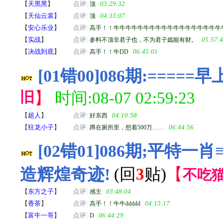
【
天黑黑
】
点评:
03:29:32
顶
【
天仙云裳
】
点评:
04:33:07
顶
【
安心乐业
】
点评:
高手！！牛牛牛牛牛牛牛牛牛牛牛牛牛牛牛牛牛牛牛牛牛ddddddd
【
实战
】
点评:
05:57:
参料不顶非君子也，不为君子嫣能有财。
【
决战到底
】
点评:
06:45:01
高手！！牛DD
[01错00]086期:====
旧
】
时间:08-07 02:59:23
【
超人
】
点评:
04:10:58
好东西
【
狂龙小子
】
点评:
06:44:56
蹲在厕所里，想着500万……
[02错01]086期;平特一
造辉煌奇迹!
(回
3
贴)
【
不吃
【
东方之子
】
点评:
03:48:04
感主
【
香茶
】
点评:
04:15:17
高手！！牛牛ddddd
【
富牛一哥
】
点评:
06:44:29
D